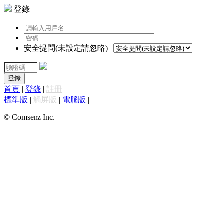
登錄
安全提問(未設定請忽略)
登錄
首頁
|
登錄
|
註冊
標準版
|
觸屏版
|
電腦版
|
© Comsenz Inc.