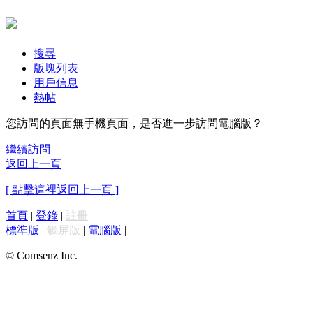
搜尋
版塊列表
用戶信息
熱帖
您訪問的頁面無手機頁面，是否進一步訪問電腦版？
繼續訪問
返回上一頁
[ 點擊這裡返回上一頁 ]
首頁
|
登錄
|
註冊
標準版
|
觸屏版
|
電腦版
|
© Comsenz Inc.