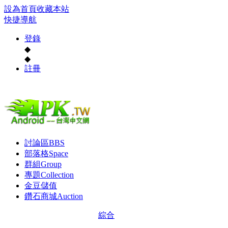
設為首頁
收藏本站
快捷導航
登錄
◆
◆
註冊
討論區
BBS
部落格
Space
群組
Group
專題
Collection
金豆儲值
鑽石商城
Auction
綜合