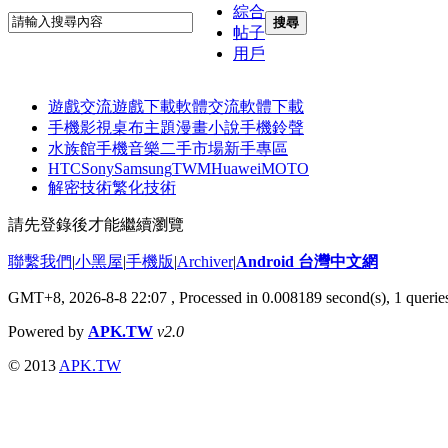
綜合
搜尋
帖子
用戶
遊戲交流
遊戲下載
軟體交流
軟體下載
手機影視
桌布主題
漫畫小說
手機鈴聲
水族館
手機音樂
二手市場
新手專區
HTC
Sony
Samsung
TWM
Huawei
MOTO
解密技術
繁化技術
請先登錄後才能繼續瀏覽
聯繫我們
|
小黑屋
|
手機版
|
Archiver
|
Android 台灣中文網
GMT+8, 2026-8-8 22:07
, Processed in 0.008189 second(s), 1 quer
Powered by
APK.TW
v2.0
© 2013
APK.TW