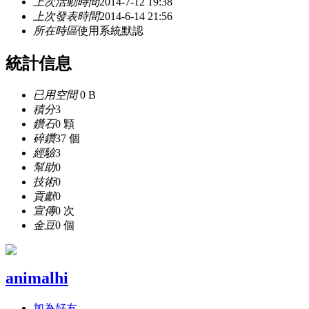
上次活動時間
2014-7-12 19:38
上次發表時間
2014-6-14 21:56
所在時區
使用系統默認
統計信息
已用空間
0 B
積分
3
鑽石
0 顆
碎鑽
37 個
經驗
3
幫助
0
技術
0
貢獻
0
宣傳
0 次
金豆
0 個
animalhi
加為好友