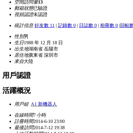
空間訪問量
13
郵箱狀態
已驗證
視頻認證
未認證
統計信息
好友數 11
|
記錄數 0
|
日誌數 0
|
相冊數 0
|
回帖數
性別
男
生日
1988 年 12 月 18 日
出生地
湖南省 岳陽市
居住地
廣東省 深圳市
來自
大陸
用戶認證
活躍概況
用戶組
A1 新機器人
在線時間
7 小時
註冊時間
2014-6-10 23:00
最後訪問
2014-7-12 19:38