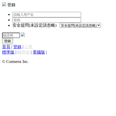
登錄
安全提問(未設定請忽略)
登錄
首頁
|
登錄
|
註冊
標準版
|
觸屏版
|
電腦版
|
© Comsenz Inc.