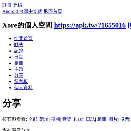
註冊
登錄
Android 台灣中文網
返回首頁
Xore的個人空間
https://apk.tw/?1655016
空間首頁
動態
記錄
日誌
相冊
主題
分享
留言板
個人資料
分享
按類型查看:
全部
|
網址
|
視頻
|
音樂
|
Flash
|
日誌
|
相冊
|
圖片
|
投票
|
現在還沒分享