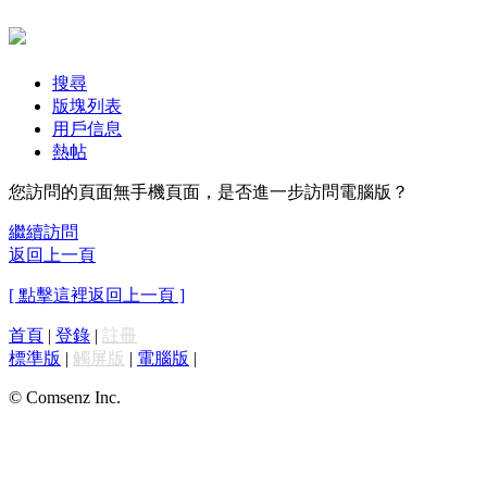
搜尋
版塊列表
用戶信息
熱帖
您訪問的頁面無手機頁面，是否進一步訪問電腦版？
繼續訪問
返回上一頁
[ 點擊這裡返回上一頁 ]
首頁
|
登錄
|
註冊
標準版
|
觸屏版
|
電腦版
|
© Comsenz Inc.