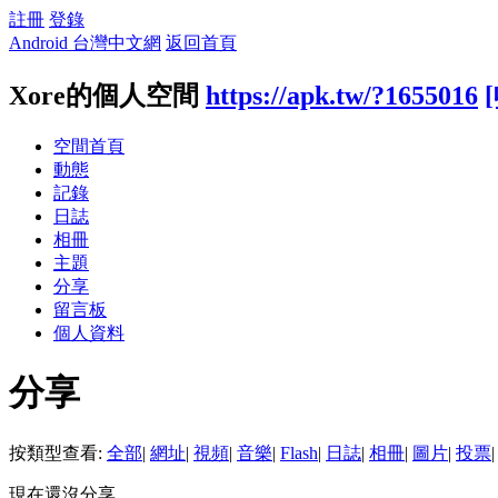
註冊
登錄
Android 台灣中文網
返回首頁
Xore的個人空間
https://apk.tw/?1655016
空間首頁
動態
記錄
日誌
相冊
主題
分享
留言板
個人資料
分享
按類型查看:
全部
|
網址
|
視頻
|
音樂
|
Flash
|
日誌
|
相冊
|
圖片
|
投票
|
現在還沒分享