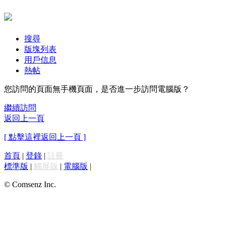
搜尋
版塊列表
用戶信息
熱帖
您訪問的頁面無手機頁面，是否進一步訪問電腦版？
繼續訪問
返回上一頁
[ 點擊這裡返回上一頁 ]
首頁
|
登錄
|
註冊
標準版
|
觸屏版
|
電腦版
|
© Comsenz Inc.