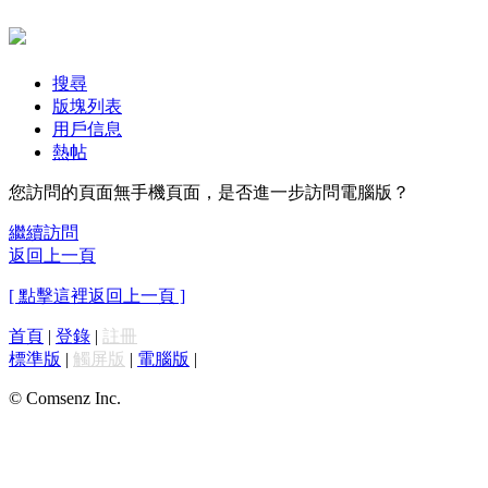
搜尋
版塊列表
用戶信息
熱帖
您訪問的頁面無手機頁面，是否進一步訪問電腦版？
繼續訪問
返回上一頁
[ 點擊這裡返回上一頁 ]
首頁
|
登錄
|
註冊
標準版
|
觸屏版
|
電腦版
|
© Comsenz Inc.