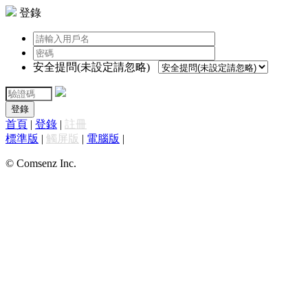
登錄
安全提問(未設定請忽略)
登錄
首頁
|
登錄
|
註冊
標準版
|
觸屏版
|
電腦版
|
© Comsenz Inc.