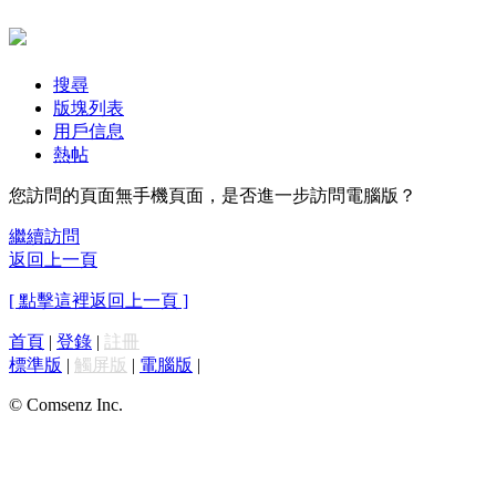
搜尋
版塊列表
用戶信息
熱帖
您訪問的頁面無手機頁面，是否進一步訪問電腦版？
繼續訪問
返回上一頁
[ 點擊這裡返回上一頁 ]
首頁
|
登錄
|
註冊
標準版
|
觸屏版
|
電腦版
|
© Comsenz Inc.