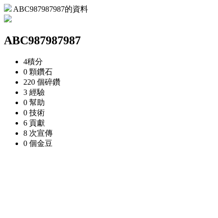
ABC987987987的資料
ABC987987987
4
積分
0 顆
鑽石
220 個
碎鑽
3
經驗
0
幫助
0
技術
6
貢獻
8 次
宣傳
0 個
金豆