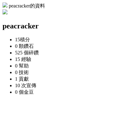
peacracker的資料
peacracker
15
積分
0 顆
鑽石
525 個
碎鑽
15
經驗
0
幫助
0
技術
1
貢獻
10 次
宣傳
0 個
金豆