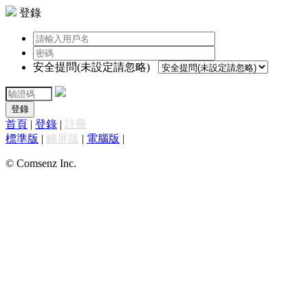
登錄
安全提問(未設定請忽略)
登錄
首頁
|
登錄
|
註冊
標準版
|
觸屏版
|
電腦版
|
© Comsenz Inc.