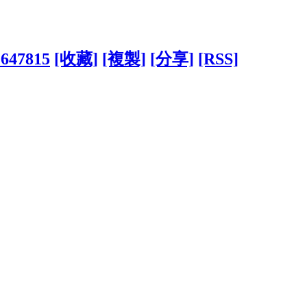
1647815
[收藏]
[複製]
[分享]
[RSS]