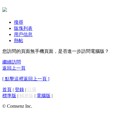
搜尋
版塊列表
用戶信息
熱帖
您訪問的頁面無手機頁面，是否進一步訪問電腦版？
繼續訪問
返回上一頁
[ 點擊這裡返回上一頁 ]
首頁
|
登錄
|
註冊
標準版
|
觸屏版
|
電腦版
|
© Comsenz Inc.