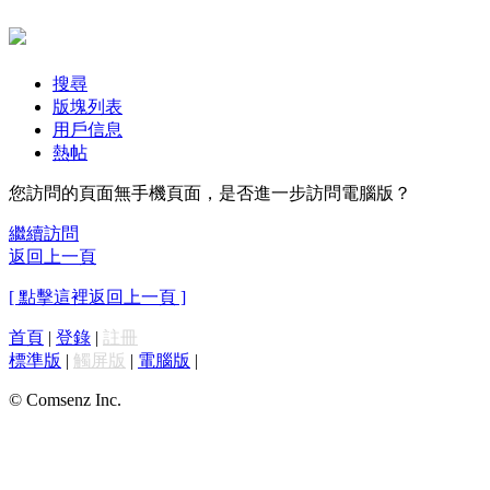
搜尋
版塊列表
用戶信息
熱帖
您訪問的頁面無手機頁面，是否進一步訪問電腦版？
繼續訪問
返回上一頁
[ 點擊這裡返回上一頁 ]
首頁
|
登錄
|
註冊
標準版
|
觸屏版
|
電腦版
|
© Comsenz Inc.