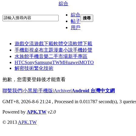
綜合
綜合
搜尋
帖子
用戶
遊戲交流
遊戲下載
軟體交流
軟體下載
手機影視
桌布主題
漫畫小說
手機鈴聲
水族館
手機音樂
二手市場
新手專區
HTC
Sony
Samsung
TWM
Huawei
MOTO
解密技術
繁化技術
抱歉，您需要登錄後才能查看
聯繫我們
|
小黑屋
|
手機版
|
Archiver
|
Android 台灣中文網
GMT+8, 2026-8-6 21:24
, Processed in 0.011787 second(s), 3 quer
Powered by
APK.TW
v2.0
© 2013
APK.TW