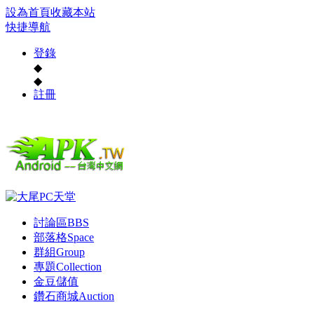
設為首頁
收藏本站
快捷導航
登錄
◆
◆
註冊
討論區
BBS
部落格
Space
群組
Group
專題
Collection
金豆儲值
鑽石商城
Auction