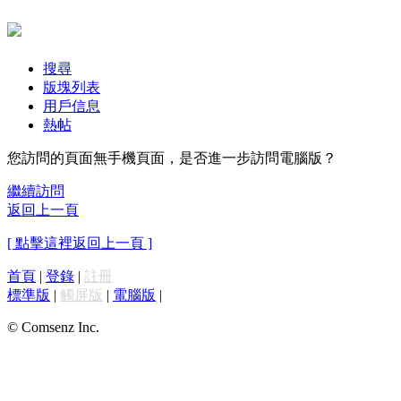
搜尋
版塊列表
用戶信息
熱帖
您訪問的頁面無手機頁面，是否進一步訪問電腦版？
繼續訪問
返回上一頁
[ 點擊這裡返回上一頁 ]
首頁
|
登錄
|
註冊
標準版
|
觸屏版
|
電腦版
|
© Comsenz Inc.