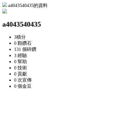
a4043540435的資料
a4043540435
3
積分
0 顆
鑽石
131 個
碎鑽
3
經驗
0
幫助
0
技術
0
貢獻
0 次
宣傳
0 個
金豆