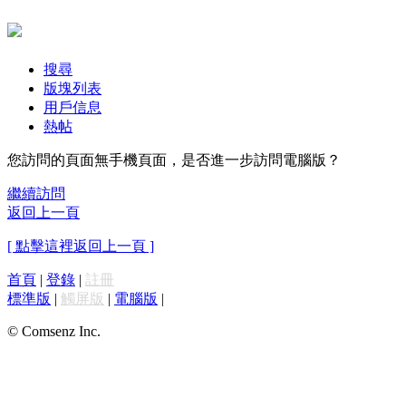
搜尋
版塊列表
用戶信息
熱帖
您訪問的頁面無手機頁面，是否進一步訪問電腦版？
繼續訪問
返回上一頁
[ 點擊這裡返回上一頁 ]
首頁
|
登錄
|
註冊
標準版
|
觸屏版
|
電腦版
|
© Comsenz Inc.