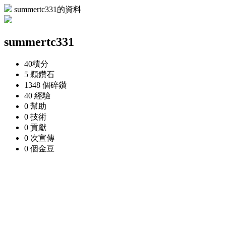
summertc331的資料
summertc331
40
積分
5 顆
鑽石
1348 個
碎鑽
40
經驗
0
幫助
0
技術
0
貢獻
0 次
宣傳
0 個
金豆