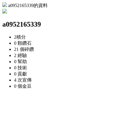
a0952165339的資料
a0952165339
2
積分
0 顆
鑽石
21 個
碎鑽
2
經驗
0
幫助
0
技術
0
貢獻
4 次
宣傳
0 個
金豆