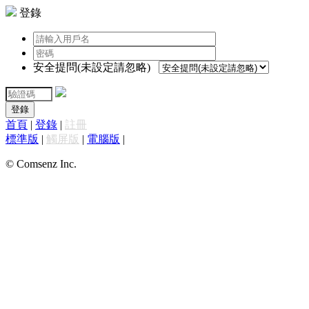
登錄
安全提問(未設定請忽略)
登錄
首頁
|
登錄
|
註冊
標準版
|
觸屏版
|
電腦版
|
© Comsenz Inc.