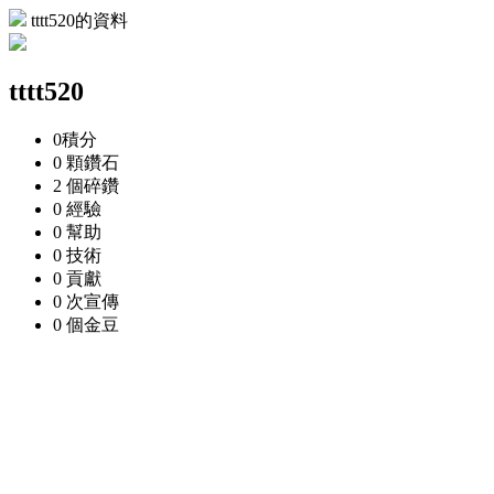
tttt520的資料
tttt520
0
積分
0 顆
鑽石
2 個
碎鑽
0
經驗
0
幫助
0
技術
0
貢獻
0 次
宣傳
0 個
金豆