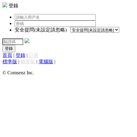
登錄
安全提問(未設定請忽略)
登錄
首頁
|
登錄
|
註冊
標準版
|
觸屏版
|
電腦版
|
© Comsenz Inc.