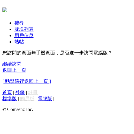
搜尋
版塊列表
用戶信息
熱帖
您訪問的頁面無手機頁面，是否進一步訪問電腦版？
繼續訪問
返回上一頁
[ 點擊這裡返回上一頁 ]
首頁
|
登錄
|
註冊
標準版
|
觸屏版
|
電腦版
|
© Comsenz Inc.