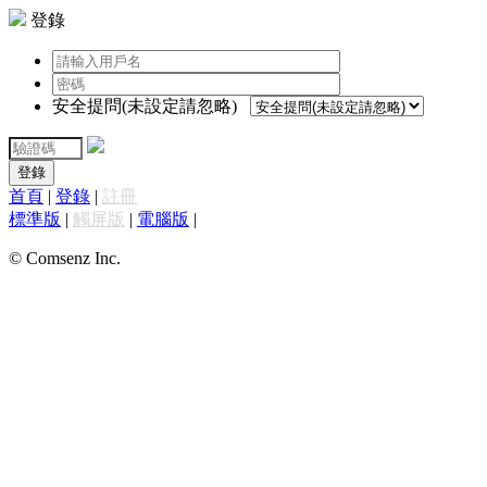
登錄
安全提問(未設定請忽略)
登錄
首頁
|
登錄
|
註冊
標準版
|
觸屏版
|
電腦版
|
© Comsenz Inc.