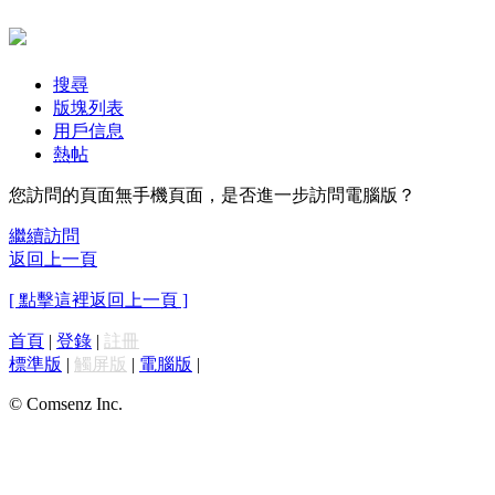
搜尋
版塊列表
用戶信息
熱帖
您訪問的頁面無手機頁面，是否進一步訪問電腦版？
繼續訪問
返回上一頁
[ 點擊這裡返回上一頁 ]
首頁
|
登錄
|
註冊
標準版
|
觸屏版
|
電腦版
|
© Comsenz Inc.