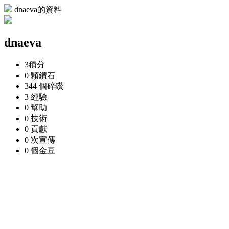
dnaeva的資料
dnaeva
3
積分
0 顆
鑽石
344 個
碎鑽
3
經驗
0
幫助
0
技術
0
貢獻
0 次
宣傳
0 個
金豆