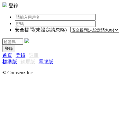
登錄
安全提問(未設定請忽略)
登錄
首頁
|
登錄
|
註冊
標準版
|
觸屏版
|
電腦版
|
© Comsenz Inc.