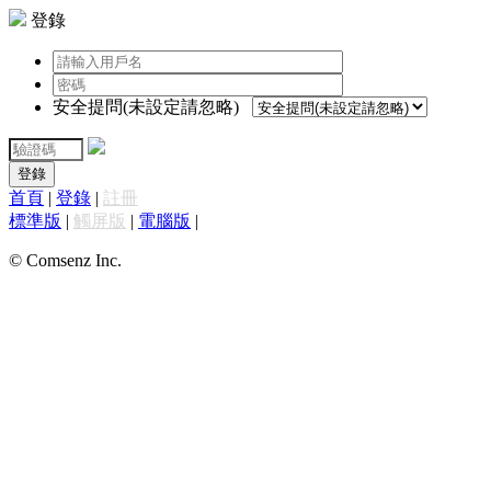
登錄
安全提問(未設定請忽略)
登錄
首頁
|
登錄
|
註冊
標準版
|
觸屏版
|
電腦版
|
© Comsenz Inc.