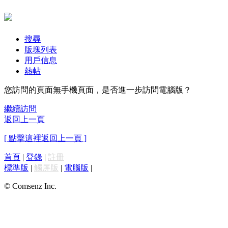
搜尋
版塊列表
用戶信息
熱帖
您訪問的頁面無手機頁面，是否進一步訪問電腦版？
繼續訪問
返回上一頁
[ 點擊這裡返回上一頁 ]
首頁
|
登錄
|
註冊
標準版
|
觸屏版
|
電腦版
|
© Comsenz Inc.