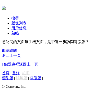
搜尋
版塊列表
用戶信息
熱帖
您訪問的頁面無手機頁面，是否進一步訪問電腦版？
繼續訪問
返回上一頁
[ 點擊這裡返回上一頁 ]
首頁
|
登錄
|
註冊
標準版
|
觸屏版
|
電腦版
|
© Comsenz Inc.