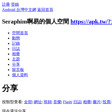
註冊
登錄
Android 台灣中文網
返回首頁
Seraphim啊易的個人空間
https://apk.tw/
空間首頁
動態
記錄
日誌
相冊
主題
分享
留言板
個人資料
分享
按類型查看:
全部
|
網址
|
視頻
|
音樂
|
Flash
|
日誌
|
相冊
|
圖片
|
投票
|
現在還沒分享