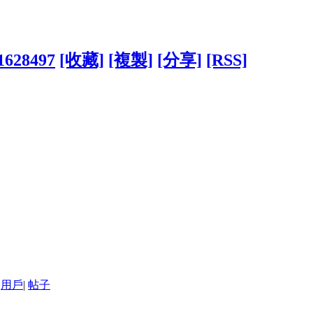
?1628497
[收藏]
[複製]
[分享]
[RSS]
用戶
|
帖子