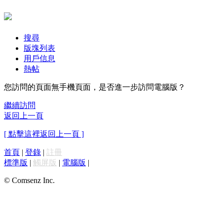
搜尋
版塊列表
用戶信息
熱帖
您訪問的頁面無手機頁面，是否進一步訪問電腦版？
繼續訪問
返回上一頁
[ 點擊這裡返回上一頁 ]
首頁
|
登錄
|
註冊
標準版
|
觸屏版
|
電腦版
|
© Comsenz Inc.