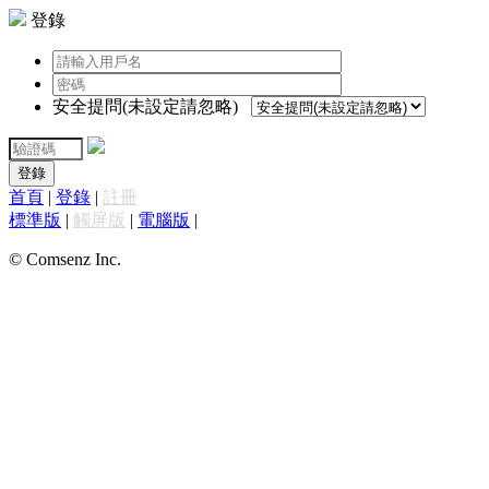
登錄
安全提問(未設定請忽略)
登錄
首頁
|
登錄
|
註冊
標準版
|
觸屏版
|
電腦版
|
© Comsenz Inc.