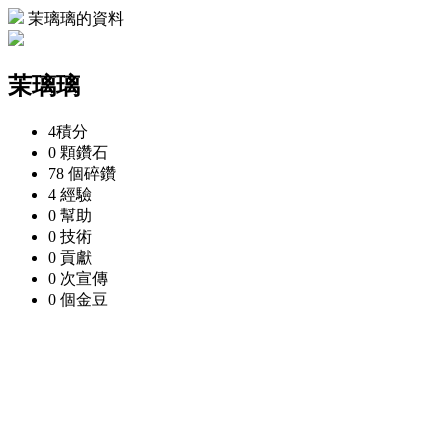
茉璃璃的資料
茉璃璃
4
積分
0 顆
鑽石
78 個
碎鑽
4
經驗
0
幫助
0
技術
0
貢獻
0 次
宣傳
0 個
金豆