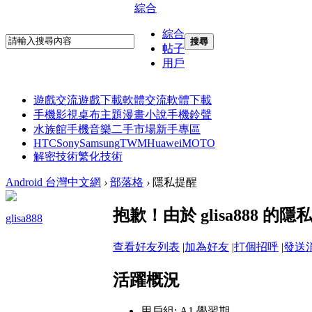
綜合
綜合
搜尋
帖子
用戶
遊戲交流
遊戲下載
軟體交流
軟體下載
手機影視
桌布主題
漫畫小說
手機鈴聲
水族館
手機音樂
二手市場
新手專區
HTC
Sony
Samsung
TWM
Huawei
MOTO
解密技術
繁化技術
Android 台灣中文網
›
部落格
›
隱私提醒
抱歉！由於 glisa888
glisa888
查看好友列表
|
加為好友
|
打個招呼
|
發送
活躍概況
用戶組:
A1 學習期