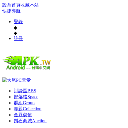
設為首頁
收藏本站
快捷導航
登錄
◆
◆
註冊
討論區
BBS
部落格
Space
群組
Group
專題
Collection
金豆儲值
鑽石商城
Auction