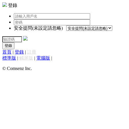
登錄
安全提問(未設定請忽略)
登錄
首頁
|
登錄
|
註冊
標準版
|
觸屏版
|
電腦版
|
© Comsenz Inc.