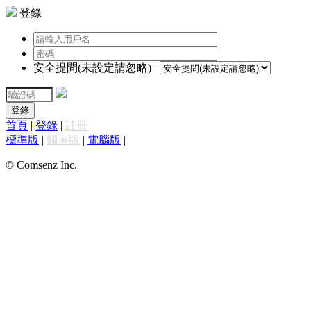
登錄
安全提問(未設定請忽略)
登錄
首頁
|
登錄
|
註冊
標準版
|
觸屏版
|
電腦版
|
© Comsenz Inc.