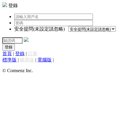
登錄
安全提問(未設定請忽略)
登錄
首頁
|
登錄
|
註冊
標準版
|
觸屏版
|
電腦版
|
© Comsenz Inc.