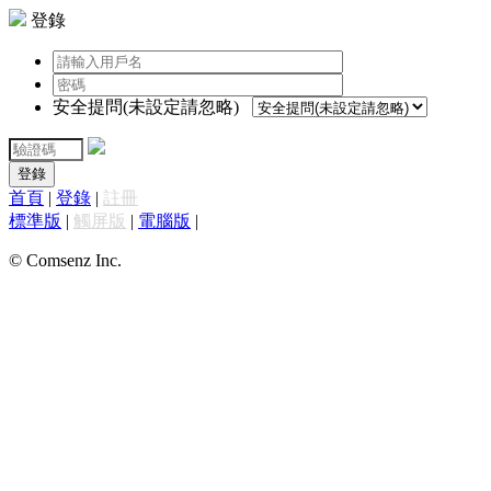
登錄
安全提問(未設定請忽略)
登錄
首頁
|
登錄
|
註冊
標準版
|
觸屏版
|
電腦版
|
© Comsenz Inc.