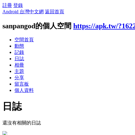
註冊
登錄
Android 台灣中文網
返回首頁
sanpangod的個人空間
https://apk.tw/?162
空間首頁
動態
記錄
日誌
相冊
主題
分享
留言板
個人資料
日誌
還沒有相關的日誌