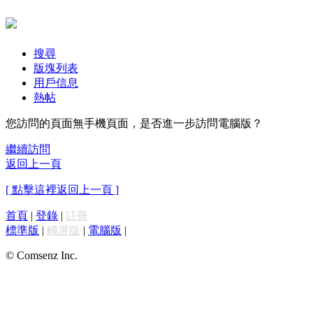
搜尋
版塊列表
用戶信息
熱帖
您訪問的頁面無手機頁面，是否進一步訪問電腦版？
繼續訪問
返回上一頁
[ 點擊這裡返回上一頁 ]
首頁
|
登錄
|
註冊
標準版
|
觸屏版
|
電腦版
|
© Comsenz Inc.