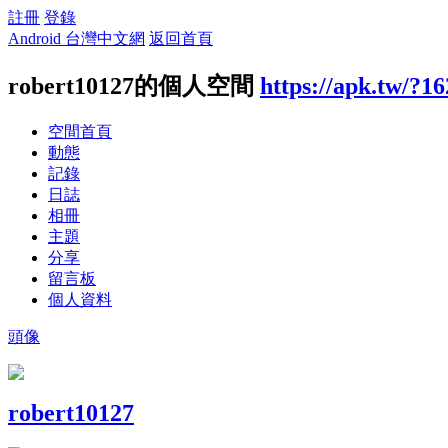
註冊
登錄
Android 台灣中文網
返回首頁
robert10127的個人空間
https://apk.tw/?1
空間首頁
動態
記錄
日誌
相冊
主題
分享
留言板
個人資料
頭像
robert10127