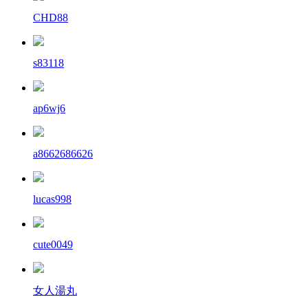
CHD88
s83118
ap6wj6
a8662686626
lucas998
cute0049
女人湯丸