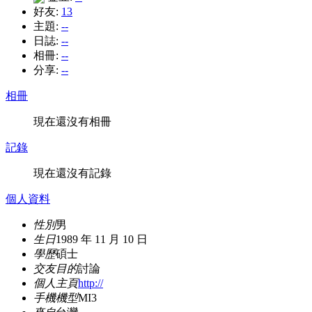
好友:
13
主題:
--
日誌:
--
相冊:
--
分享:
--
相冊
現在還沒有相冊
記錄
現在還沒有記錄
個人資料
性別
男
生日
1989 年 11 月 10 日
學歷
碩士
交友目的
討論
個人主頁
http://
手機機型
MI3