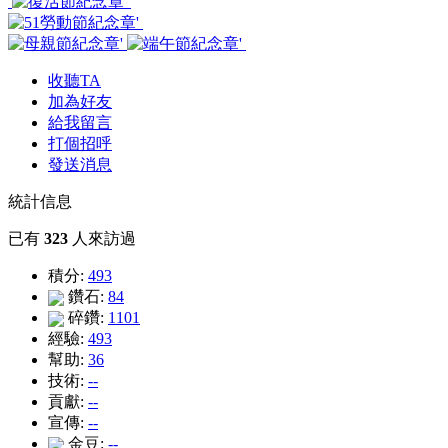
收聽TA
加為好友
給我留言
打個招呼
發送消息
統計信息
已有
323
人來訪過
積分:
493
鑽石:
84
碎鑽:
1101
經驗:
493
幫助:
36
技術:
--
貢獻:
--
宣傳:
--
金豆:
--