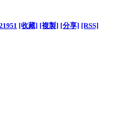
621951
[收藏]
[複製]
[分享]
[RSS]