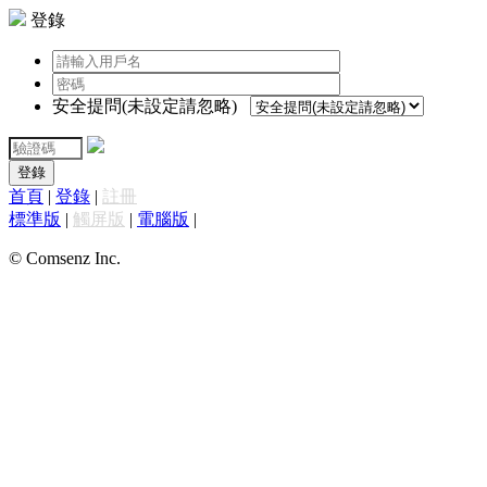
登錄
安全提問(未設定請忽略)
登錄
首頁
|
登錄
|
註冊
標準版
|
觸屏版
|
電腦版
|
© Comsenz Inc.