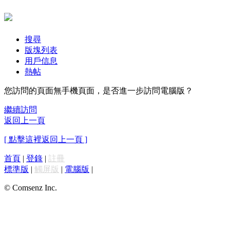
搜尋
版塊列表
用戶信息
熱帖
您訪問的頁面無手機頁面，是否進一步訪問電腦版？
繼續訪問
返回上一頁
[ 點擊這裡返回上一頁 ]
首頁
|
登錄
|
註冊
標準版
|
觸屏版
|
電腦版
|
© Comsenz Inc.