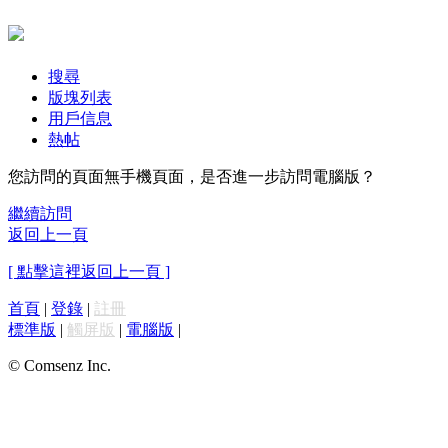
搜尋
版塊列表
用戶信息
熱帖
您訪問的頁面無手機頁面，是否進一步訪問電腦版？
繼續訪問
返回上一頁
[ 點擊這裡返回上一頁 ]
首頁
|
登錄
|
註冊
標準版
|
觸屏版
|
電腦版
|
© Comsenz Inc.